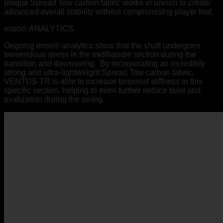
unique Spread Tow carbon fabric works in unison to create
advanced overall stability without compromising player feel.
enso® ANALYTICS
Ongoing enso® analytics show that the shaft undergoes
tremendous stress in the mid/handle section during the
transition and downswing. By incorporating an incredibly
strong and ultra-lightweight Spread Tow carbon fabric,
VENTUS TR is able to increase torsional stiffness in this
specific section, helping to even further reduce twist and
ovalization during the swing.