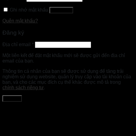
Ghi nhớ mật khẩu
Đăng nhập
Quên mật khẩu?
Đăng ký
Địa chỉ email
*
Một liên kết để đặt mật khẩu mới sẽ được gửi đến địa chỉ
email của bạn.
Thông tin cá nhân của bạn sẽ được sử dụng để tăng trải
nghiệm sử dụng website, quản lý truy cập vào tài khoản của
bạn, và cho các mục đích cụ thể khác được mô tả trong
chính sách riêng tư
.
Đăng ký