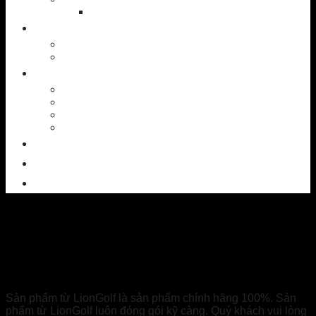
Shoes
NEWS
News – Events
Golf knowledge
SERVICES
Workshop
Custom Ball
SAM PuttLab
TrackMan – 3D
OUTLET
CONTACT
ABOUT US
Sản phẩm từ LionGolf là sản phẩm chính hãng 100%. Sản
phẩm từ LionGolf luôn đóng gói kỹ càng. Quý khách vui lòng