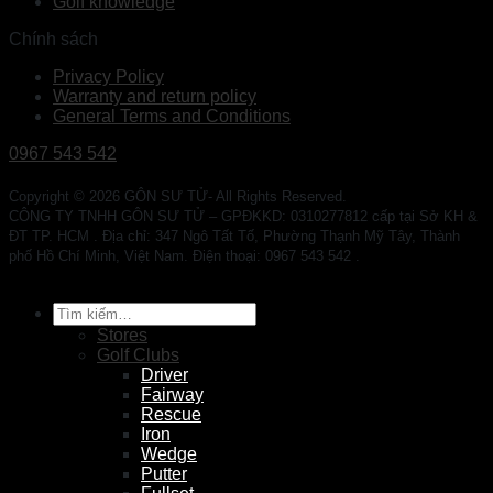
Golf knowledge
Chính sách
Privacy Policy
Warranty and return policy
General Terms and Conditions
0967 543 542
Copyright © 2026 GÔN SƯ TỬ- All Rights Reserved.
CÔNG TY TNHH GÔN SƯ TỬ – GPĐKKD: 0310277812 cấp tại Sở KH &
ĐT TP. HCM . Địa chỉ: 347 Ngô Tất Tố, Phường Thạnh Mỹ Tây, Thành
phố Hồ Chí Minh, Việt Nam. Điện thoại: 0967 543 542 .
Tìm
kiếm:
Stores
Golf Clubs
Driver
Fairway
Rescue
Iron
Wedge
Putter