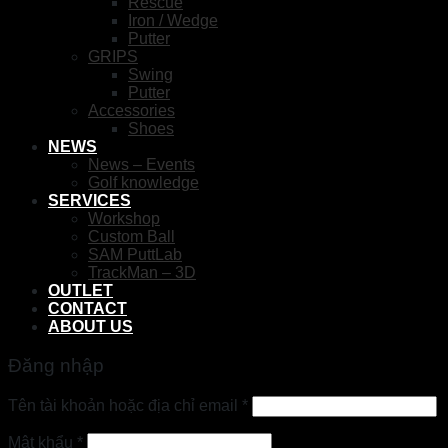
Rescue
Iron / Wedge
Putter
GRIPS
Swing
Putter
Accessories
Shoes
NEWS
News – Events
Golf knowledge
SERVICES
Workshop
Custom Ball
SAM PuttLab
TrackMan – 3D
OUTLET
CONTACT
ABOUT US
Đăng nhập
Tên tài khoản hoặc địa chỉ email
*
Mật khẩu
*