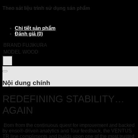
Theo sát liệu trình sử dụng sản phẩm
Chi tiết sản phẩm
Đánh giá (0)
BRAND
FUJIKURA
MODEL
WOOD
Nội dung chính
REDEFINING STABILITY…
AGAIN
Born from the continuous quest for improvement and backed
by enso®-driven analytics and Tour feedback, the VENTUS
TR line compliments and builds upon one of the most trusted