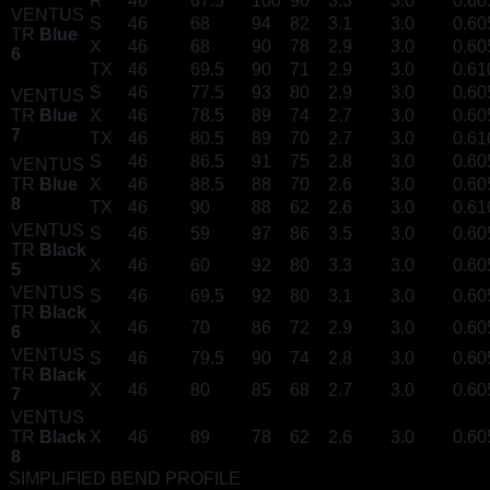
R
46
67.5
100
90
3.3
3.0
0.60
VENTUS
S
46
68
94
82
3.1
3.0
0.60
TR
Blue
X
46
68
90
78
2.9
3.0
0.60
6
TX
46
69.5
90
71
2.9
3.0
0.61
S
46
77.5
93
80
2.9
3.0
0.60
VENTUS
TR
Blue
X
46
78.5
89
74
2.7
3.0
0.60
7
TX
46
80.5
89
70
2.7
3.0
0.61
S
46
86.5
91
75
2.8
3.0
0.60
VENTUS
TR
Blue
X
46
88.5
88
70
2.6
3.0
0.60
8
TX
46
90
88
62
2.6
3.0
0.61
VENTUS
S
46
59
97
86
3.5
3.0
0.60
TR
Black
X
46
60
92
80
3.3
3.0
0.60
5
VENTUS
S
46
69.5
92
80
3.1
3.0
0.60
TR
Black
X
46
70
86
72
2.9
3.0
0.60
6
VENTUS
S
46
79.5
90
74
2.8
3.0
0.60
TR
Black
X
46
80
85
68
2.7
3.0
0.60
7
VENTUS
TR
Black
X
46
89
78
62
2.6
3.0
0.60
8
SIMPLIFIED BEND PROFILE