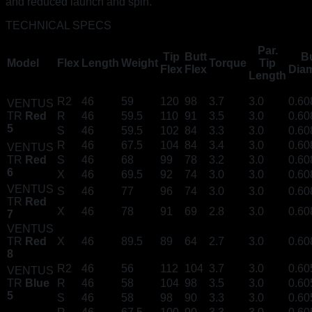
and reduced launch and spin.
TECHNICAL SPECS
Par.
Tip
Butt
Bu
Model
Flex
Length
Weight
Torque
Tip
Flex
Flex
Diam
Length
R2
46
59
120
98
3.7
3.0
0.60
VENTUS
TR
Red
R
46
59.5
110
91
3.5
3.0
0.60
5
S
46
59.5
102
84
3.3
3.0
0.60
R
46
67.5
104
84
3.4
3.0
0.60
VENTUS
TR
Red
S
46
68
99
78
3.2
3.0
0.60
6
X
46
69.5
92
74
3.0
3.0
0.60
VENTUS
S
46
77
96
74
3.0
3.0
0.60
TR
Red
X
46
78
91
69
2.8
3.0
0.60
7
VENTUS
TR
Red
X
46
89.5
89
64
2.7
3.0
0.60
8
R2
46
56
112
104
3.7
3.0
0.60
VENTUS
TR
Blue
R
46
58
104
98
3.5
3.0
0.60
5
S
46
58
98
90
3.3
3.0
0.60