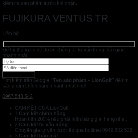
kiểm tra sản phẩm trước khi nhận.
FUJIKURA VENTUS TR
Liên hệ
Để lại thông tin để được chúng tôi tư vấn trong thời gian
nhanh nhất
Tìm kiếm trên Google
“Tên sản phẩm + LionGolf”
để tìm
sản phẩm chính hãng nhanh nhất nhé!
0967 543 542
CAM KẾT CỦA LionGolf
1
Cam kết chính hãng
Hoàn tiền 200% nếu phát hiện hàng giả, hàng nhái.
2
Cam kết tư vấn đúng
Chuyên gia tư vấn trực tiếp qua hotline: 0949 802 536
3
Cam kết bảo mật