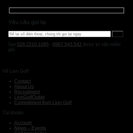
Yêu cầu gọi lại
Gọi
028.2210.1095
-
0967.543.542
được tư vấn miễn
phí
Về Lion Golf
Contact
About Us
Recruitment
LionGolfOutlet
Commitment from Lion Golf
Tài khoản
Account
News – Events