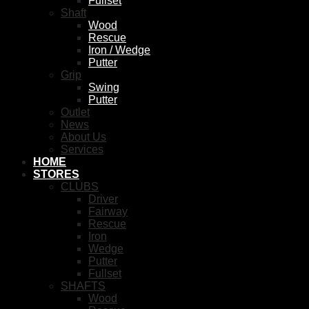
Fullset
Shaft
Wood
Rescue
Iron / Wedge
Putter
Grip
Swing
Putter
Outlet
News
About Us
Services
HOME
STORES
CLUBS
Driver
Fairway
Rescue
Iron
Wedge
Putter
Fullset
SHAFTS
Wood