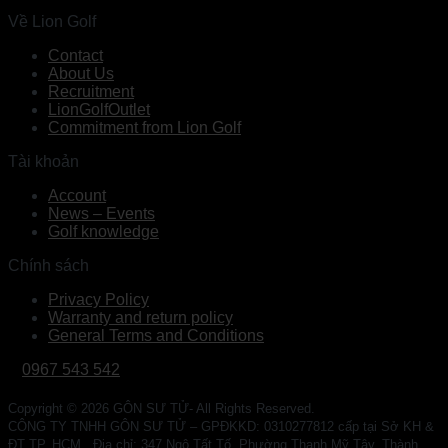
Về Lion Golf
Contact
About Us
Recruitment
LionGolfOutlet
Commitment from Lion Golf
Tài khoản
Account
News – Events
Golf knowledge
Chính sách
Privacy Policy
Warranty and return policy
General Terms and Conditions
0967 543 542
Copyright © 2026 GÔN SƯ TỬ- All Rights Reserved.
CÔNG TY TNHH GÔN SƯ TỬ – GPĐKKD: 0310277812 cấp tại Sở KH &
ĐT TP. HCM . Địa chỉ: 347 Ngô Tất Tố, Phường Thạnh Mỹ Tây, Thành