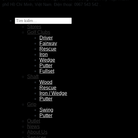
phố Hồ Chí Minh, Việt Nam. Điện thoại: 0967 543 542 .
Tìm
kiếm:
Stores
Golf Clubs
Driver
Fairway
Rescue
Iron
Wedge
Putter
Fullset
Shaft
Wood
Rescue
Iron / Wedge
Putter
Grip
Swing
Putter
Outlet
News
About Us
Services