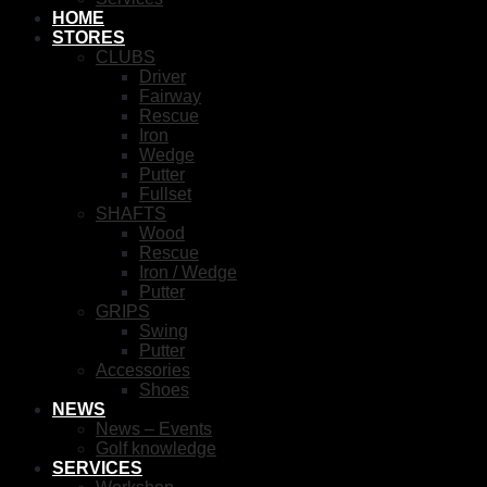
HOME
STORES
CLUBS
Driver
Fairway
Rescue
Iron
Wedge
Putter
Fullset
SHAFTS
Wood
Rescue
Iron / Wedge
Putter
GRIPS
Swing
Putter
Accessories
Shoes
NEWS
News – Events
Golf knowledge
SERVICES