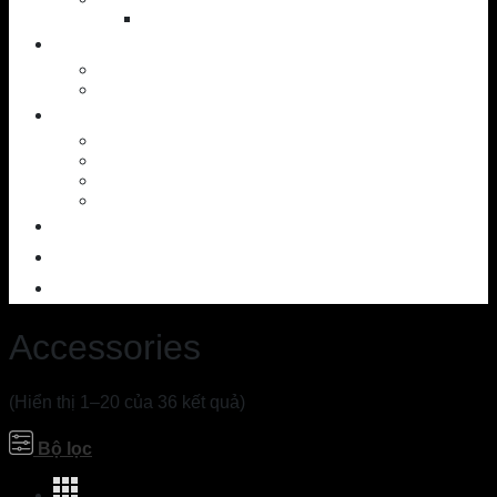
Shoes
NEWS
News – Events
Golf knowledge
SERVICES
Workshop
Custom Ball
SAM PuttLab
TrackMan – 3D
OUTLET
CONTACT
ABOUT US
Accessories
(Hiển thị 1–20 của 36 kết quả)
Bộ lọc