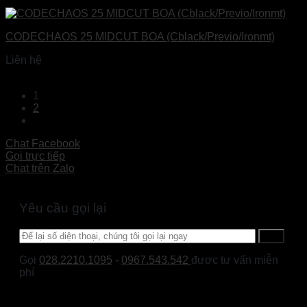
Đọc tiếp
CODECHAOS 25 MIDCUT BOA (Cblack/Previo/Ironmt)
Liên hệ
Đọc tiếp
1
2
Chat Facebook
Gọi trực tiếp
Chat trên Zalo
Yêu cầu gọi lại
Gọi
028.2210.1095
-
0967.543.542
được tư vấn miễn
phí