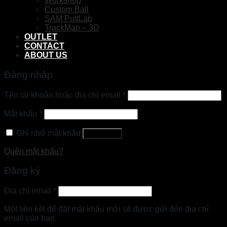
Workshop
Custom Ball
SAM PuttLab
TrackMan – 3D
OUTLET
CONTACT
ABOUT US
Đăng nhập
Tên tài khoản hoặc địa chỉ email
*
Mật khẩu
*
Ghi nhớ mật khẩu
Đăng nhập
Quên mật khẩu?
Đăng ký
Địa chỉ email
*
Một liên kết để đặt mật khẩu mới sẽ được gửi đến địa chỉ
email của bạn.