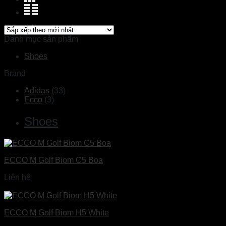
Danh mục sản phẩm
Shoes
Brand
Adidas
(33)
Ecco
(3)
Shoes
ECCO M Golf Biom C5 Boa
Liên hệ
Đọc tiếp
ECCO M Golf Biom H5 White