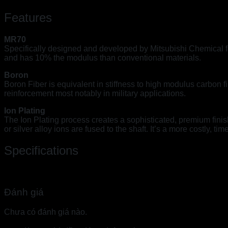
Features
MR70
Specifically designed and developed by Mitsubishi Chemical fo
and has 10% the modulus than conventional materials.
Boron
Boron Fiber is equivalent in stiffness to high modulus carbon fi
reinforcement most notably in military applications.
Ion Plating
The Ion Plating process creates a sophisticated, premium fini
or silver alloy ions are fused to the shaft. It’s a more costly, t
Specifications
Đánh giá
Chưa có đánh giá nào.