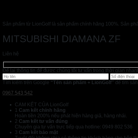
Sản phẩm từ LionGolf là sản phẩm chính hãng 100%. Sản phẩm
MITSUBISHI DIAMANA ZF
Liên hệ
Để lại thông tin để được chúng tôi tư vấn trong thời gian nhan
Tìm kiếm trên Google
“Tên sản phẩm + LionGolf”
để tìm sản
0967 543 542
CAM KẾT CỦA LionGolf
1
Cam kết chính hãng
Hoàn tiền 200% nếu phát hiện hàng giả, hàng nhái.
2
Cam kết tư vấn đúng
Chuyên gia tư vấn trực tiếp qua hotline: 0949 802 536
3
Cam kết bảo mật
Tuyệt đối không chia sẻ thông tin khách hàng cho bên th