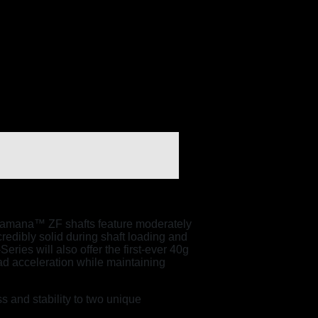
Diamana™ ZF shafts feature moderately
credibly solid during shaft loading and
ies will also offer the first-ever 40g
d acceleration while maintaining
s and stability to two unique