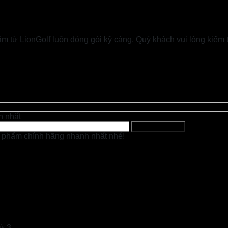
 từ LionGolf luôn đóng gói kỹ càng. Quý khách vui lòng kiểm t
h nhất
 phẩm chính hãng nhanh nhất nhé!
ứ 3.