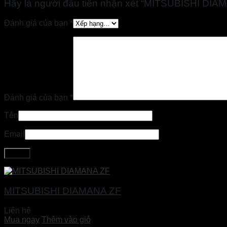
Hãy là người đầu tiên nhận xét “MITSUBISHI DIA
Đánh giá của bạn
*
Đánh giá của bạn
*
Tên
Email
MITSUBISHI DIAMANA ZF
Liên hệ
Mua ngay
Thêm vào giỏ