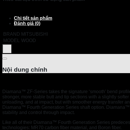
Chi tiết sản phẩm
Đánh giá (0)
BRAND
MITSUBISHI
MODEL
WOOD
Nội dung chính
Diamana™ ZF-Series takes the signature ‘smooth’ bend profil
stronger, more stable butt and tip sections with a slightly soft
unloading, and at impact, but with smoother energy transfer an
Diamana™ Fourth Generation Series shaft option. Diamana™ ZF-
stability and control through impact.
Like all of their Diamana™ Fourth Generation Series predecess
technologies: MR70 carbon fiber material, and Boron fiber.