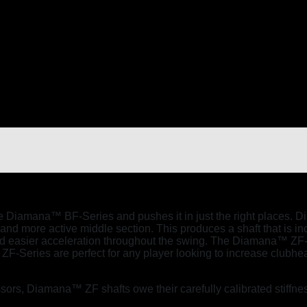
e Diamana™ BF-Series and pushes it in just the right places. 
er and more active middle section. This produces a shaft that is in
d easier acceleration throughout the swing. The Diamana™ ZF-Ser
Series are perfect for any player looking to increase clubhea
ors, Diamana™ ZF shafts owe their carefully calibrated stiffnes