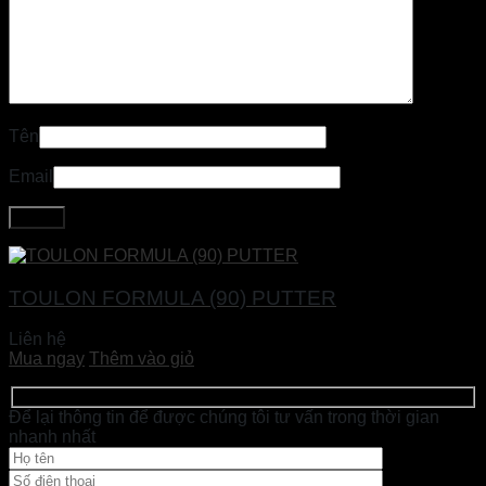
Tên
Email
TOULON FORMULA (90) PUTTER
Liên hệ
Mua ngay
Thêm vào giỏ
Để lại thông tin để được chúng tôi tư vấn trong thời gian
nhanh nhất