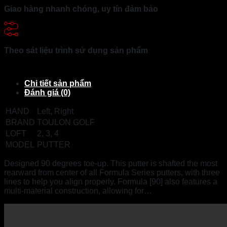
Giao hàng nhanh chóng, uy tín đảm bảo
Theo sát liệu trình sử dụng sản phẩm
Chi tiết sản phẩm
Đánh giá (0)
HAND
Left, Right
BRAND
TOULON GOLF
LOFT
2, 3, 4
MODEL
PUTTER
Designed 90 degrees toe-up. This putter is shafted the most
rearward from center of all Formula Series putters, with three
lines to help you align properly. Formula [90] also features a
multi-material construction, allowing for…