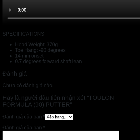
SPECIFICATIONS
Head Weight: 370g
Toe Hang: -90 degrees
14 mm onset
0.7 degrees forward shaft lean
Đánh giá
Chưa có đánh giá nào.
Hãy là người đầu tiên nhận xét “TOULON
FORMULA (90) PUTTER”
Đánh giá của bạn
*
Đánh giá của bạn
*