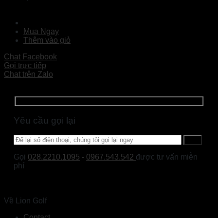
Đọc tiếp
Mua Ngay
Thêm vào giỏ
Chat Facebook
Gọi trực tiếp
Chat trên Zalo
Yêu cầu gọi lại
Gọi
028.2210.1095
-
0967.543.542
được tư vấn miễn
phí
Về Lion Golf
Contact