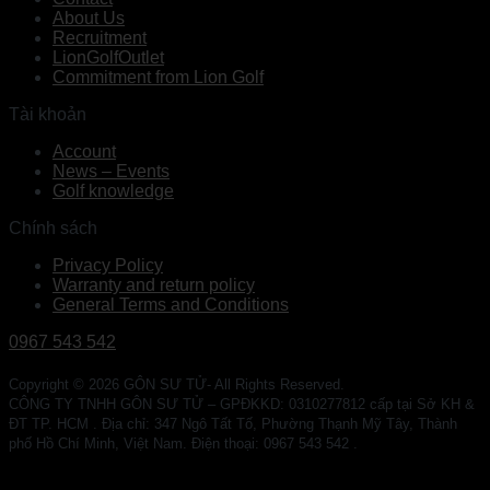
About Us
Recruitment
LionGolfOutlet
Commitment from Lion Golf
Tài khoản
Account
News – Events
Golf knowledge
Chính sách
Privacy Policy
Warranty and return policy
General Terms and Conditions
0967 543 542
Copyright © 2026 GÔN SƯ TỬ- All Rights Reserved.
CÔNG TY TNHH GÔN SƯ TỬ – GPĐKKD: 0310277812 cấp tại Sở KH &
ĐT TP. HCM . Địa chỉ: 347 Ngô Tất Tố, Phường Thạnh Mỹ Tây, Thành
phố Hồ Chí Minh, Việt Nam. Điện thoại: 0967 543 542 .