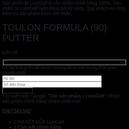
Sản phẩm từ LionGolf là sản phẩm chính hãng 100%. Sản
phẩm từ LionGolf luôn đóng gói kỹ càng. Quý khách vui lòng
kiểm tra sản phẩm trước khi nhận.
TOULON FORMULA (90)
PUTTER
Liên hệ
Để lại thông tin để được chúng tôi tư vấn trong thời gian
nhanh nhất
Tìm kiếm trên Google
“Tên sản phẩm + LionGolf”
để tìm
sản phẩm chính hãng nhanh nhất nhé!
0967 543 542
CAM KẾT CỦA LionGolf
1
Cam kết chính hãng