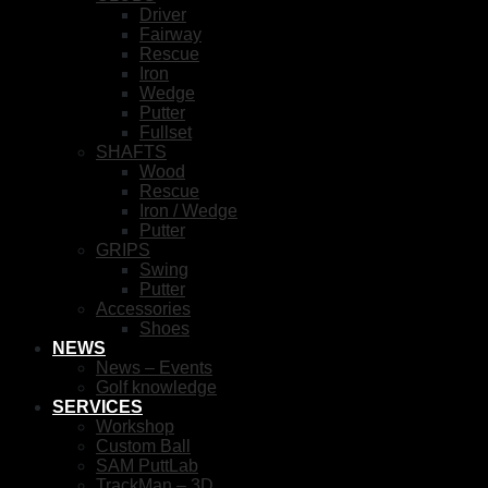
Driver
Fairway
Rescue
Iron
Wedge
Putter
Fullset
SHAFTS
Wood
Rescue
Iron / Wedge
Putter
GRIPS
Swing
Putter
Accessories
Shoes
NEWS
News – Events
Golf knowledge
SERVICES
Workshop
Custom Ball
SAM PuttLab
TrackMan – 3D