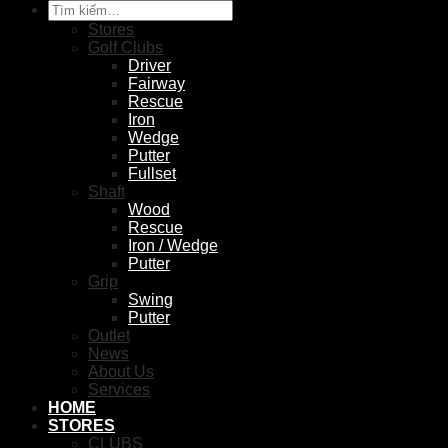
Tìm
kiếm:
Stores
Golf Clubs
Driver
Fairway
Rescue
Iron
Wedge
Putter
Fullset
Shaft
Wood
Rescue
Iron / Wedge
Putter
Grip
Swing
Putter
Outlet
News
About Us
Services
HOME
STORES
CLUBS