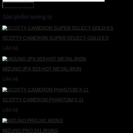
Sản phẩm tương tự
SCOTTY CAMERON SUPER SELECT GOLO 6.5
Liên hệ
Đọc tiếp
MIZUNO JPX 923 HOT METAL IRON
Liên hệ
Đọc tiếp
SCOTTY CAMERON PHANTOM X 11
Liên hệ
Đọc tiếp
MIZUNO PRO 241 IRONS