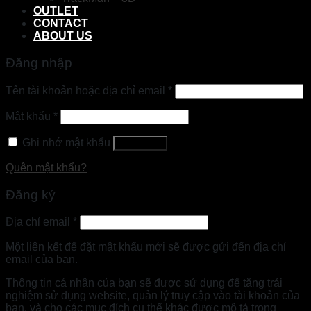
OUTLET
CONTACT
ABOUT US
Đăng nhập
Tên tài khoản hoặc địa chỉ email
*
Mật khẩu
*
Ghi nhớ mật khẩu
Đăng nhập
Quên mật khẩu?
Đăng ký
Địa chỉ email
*
Một liên kết để đặt mật khẩu mới sẽ được gửi đến địa chỉ
email của bạn.
Thông tin cá nhân của bạn sẽ được sử dụng để tăng trải
nghiệm sử dụng website, quản lý truy cập vào tài khoản của
bạn, và cho các mục đích cụ thể khác được mô tả trong