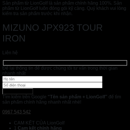
Sản phẩm từ LionGolf là sản phẩm chính hãng 100%. Sản
phẩm từ LionGolf luôn đóng gói kỹ càng. Quý khách vui lòng
kiểm tra sản phẩm trước khi nhận.
MIZUNO JPX923 TOUR
IRON
Liên hệ
Để lại thông tin để được chúng tôi tư vấn trong thời gian
nhanh nhất
Tìm kiếm trên Google
“Tên sản phẩm + LionGolf”
để tìm
sản phẩm chính hãng nhanh nhất nhé!
0967 543 542
CAM KẾT CỦA LionGolf
1
Cam kết chính hãng