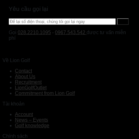
Yêu cầu gọi lại
Gọi
028.2210.1095
-
0967.543.542
được tư vấn miễn
phí
Về Lion Golf
Contact
About Us
Recruitment
LionGolfOutlet
Commitment from Lion Golf
Tài khoản
Account
News – Events
Golf knowledge
Chính sách