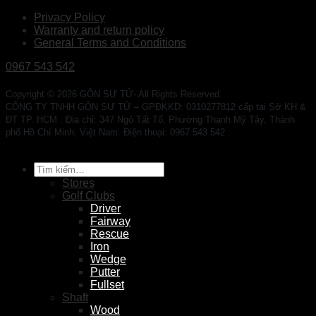
Privacy Policy
Warranty and return policy
General Terms and Conditions
0967 543 542
Copyright © 2026 GÔN SƯ TỬ- All Rights Reserved.
CÔNG TY TNHH GÔN SƯ TỬ – GPĐKKD: 0310277812 cấp tại Sở KH &
ĐT TP. HCM . Địa chỉ: 347 Ngô Tất Tố, Phường Thạnh Mỹ Tây, Thành
phố Hồ Chí Minh, Việt Nam. Điện thoại: 0967 543 542 .
Tìm
kiếm:
Stores
Golf Clubs
Driver
Fairway
Rescue
Iron
Wedge
Putter
Fullset
Shaft
Wood