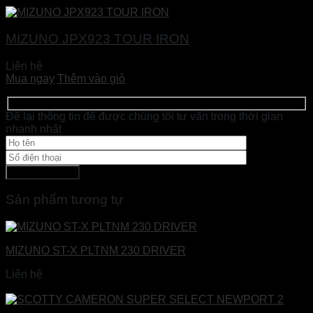
MIZUNO JPX923 TOUR IRON
Liên hệ
Mua ngay
Thêm vào giỏ
Để lại thông tin để được chúng tôi tư vấn trong thời gian
nhanh nhất
Sản phẩm tương tự
MIZUNO ST-X PLTNM 230 DRIVER
Liên hệ
Đọc tiếp