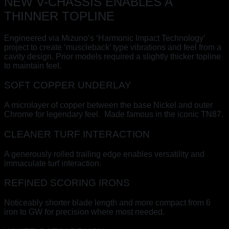
NEW V-CHASSIS ENABLES A
THINNER TOPLINE
Engineered via Mizuno’s ‘Harmonic Impact Technology’
project to create ‘muscleback’ type vibrations and feel from a
cavity design. Prior models required a slightly thicker topline
to maintain feel.
SOFT COPPER UNDERLAY
A microlayer of copper between the base Nickel and outer
Chrome for legendary feel. Made famous in the iconic TN87.
CLEANER TURF INTERACTION
A generously rolled trailing edge enables versatility and
immaculate turf interaction.
REFINED SCORING IRONS
Noticeably shorter blade length and more compact from 6
iron to GW for precision where most needed.