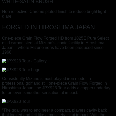
WHITE-SATIN BRUSH
Non reflective, Chrome plated finish to reduce bright light
glare.
FORGED IN HIROSHIMA JAPAN
One-piece Grain Flow Forged HD from 1025E Pure Select
mild carbon steel at Mizuno’s iconic facility in Hiroshima,
Japan – where Mizuno irons have been produced since
1968.
Consistently Mizuno’s most-played iron model in
professional golf and still one-piece Grain Flow Forged in
Hiroshima Japan, the JPX923 Tour adds a copper underlay
for an even smoother sensation at impact.
“The goal was to engineer a compact, players cavity back
that looked and felt like a muscleback at impact. With the