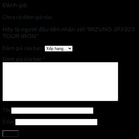
Đánh giá
Chưa có đánh giá nào.
Hãy là người đầu tiên nhận xét “MIZUNO JPX923
TOUR IRON”
Đánh giá của bạn
*
Đánh giá của bạn
*
Tên
Email