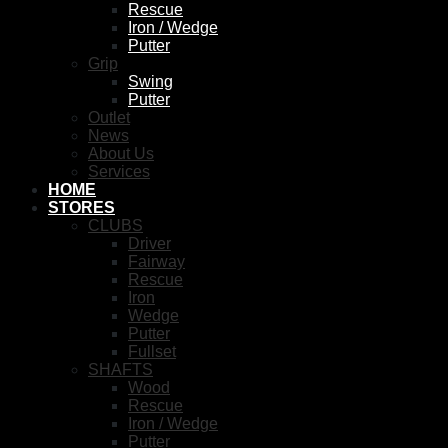
Rescue
Iron / Wedge
Putter
Grip
Swing
Putter
Outlet
News
About Us
Services
HOME
STORES
CLUBS
Driver
Fairway
Rescue
Iron
Wedge
Putter
Fullset
SHAFTS
Wood
Rescue
Iron / Wedge
Putter