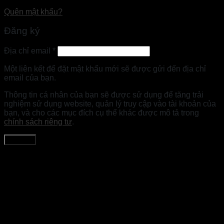
Quên mật khẩu?
Đăng ký
Địa chỉ email
*
Một liên kết để đặt mật khẩu mới sẽ được gửi đến địa chỉ
email của bạn.
Thông tin cá nhân của bạn sẽ được sử dụng để tăng trải
nghiệm sử dụng website, quản lý truy cập vào tài khoản của
bạn, và cho các mục đích cụ thể khác được mô tả trong
chính sách riêng tư
.
Đăng ký