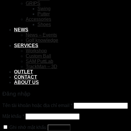
GRIPS
Swing
Putter
Accessories
Shoes
NEWS
News – Events
Golf knowledge
SERVICES
Workshop
Custom Ball
SAM PuttLab
TrackMan – 3D
OUTLET
CONTACT
ABOUT US
Đăng nhập
Tên tài khoản hoặc địa chỉ email
*
Mật khẩu
*
Ghi nhớ mật khẩu
Đăng nhập