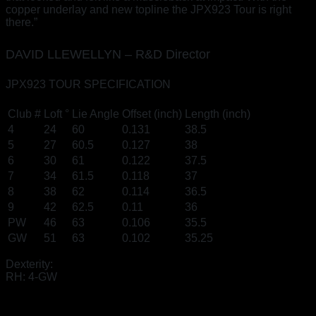
copper underlay and new topline the JPX923 Tour is right
there.”
DAVID LLEWELLYN – R&D Director
JPX923 TOUR SPECIFICATION
Club #
Loft °
Lie Angle
Offset (inch)
Length (inch)
4
24
60
0.131
38.5
5
27
60.5
0.127
38
6
30
61
0.122
37.5
7
34
61.5
0.118
37
8
38
62
0.114
36.5
9
42
62.5
0.11
36
PW
46
63
0.106
35.5
GW
51
63
0.102
35.25
Dexterity:
RH: 4-GW