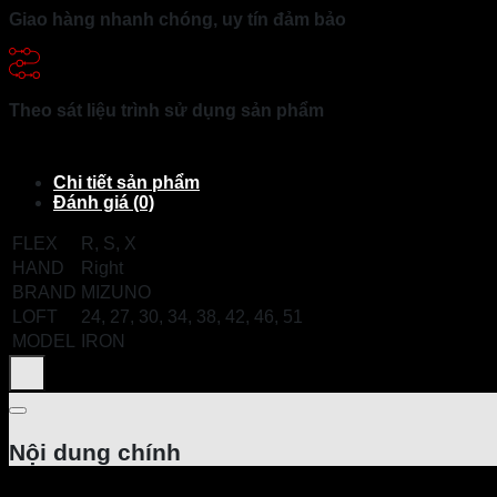
Giao hàng nhanh chóng, uy tín đảm bảo
Theo sát liệu trình sử dụng sản phẩm
Chi tiết sản phẩm
Đánh giá (0)
FLEX
R, S, X
HAND
Right
BRAND
MIZUNO
LOFT
24, 27, 30, 34, 38, 42, 46, 51
MODEL
IRON
Nội dung chính