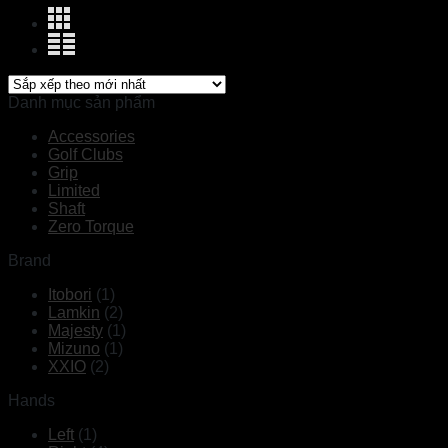
Danh mục sản phẩm
Accessories
Golf Clubs
Grip
Limited
Shaft
Zero Torque
Brand
Itobori
(1)
Lamkin
(2)
Majesty
(1)
Mizuno
(1)
XXIO
(2)
Hands
Left
(1)