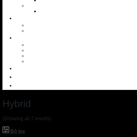
Putter
Accessories
Shoes
NEWS
News – Events
Golf knowledge
SERVICES
Workshop
Custom Ball
SAM PuttLab
TrackMan – 3D
OUTLET
CONTACT
ABOUT US
Hybrid
(Showing all 7 results)
Bộ lọc