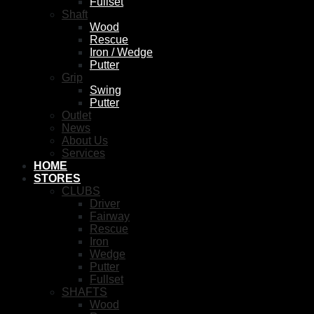
Fullset
Shaft
Wood
Rescue
Iron / Wedge
Putter
Grip
Swing
Putter
Outlet
News
About Us
Services
HOME
STORES
CLUBS
Driver
Fairway
Rescue
Iron
Wedge
Putter
Fullset
SHAFTS
Wood