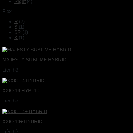
Right
(4)
Flex
R
(2)
S
(1)
SR
(1)
X
(1)
MAJESTY SUBLIME HYBRID
Liên hệ
Đọc tiếp
XXIO 14 HYBRID
Liên hệ
Đọc tiếp
XXIO 14+ HYBRID
Liên hệ