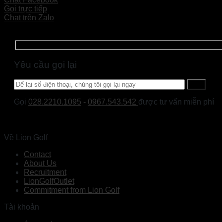
Gọi trực tiếp
Chat trên Zalo
Yêu cầu gọi lại
Gọi
028.2210.1095
-
0967.543.542
được tư vấn miễn phí
Về Lion Golf
Contact
About Us
Recruitment
LionGolfOutlet
Commitment from Lion Golf
Tài khoản