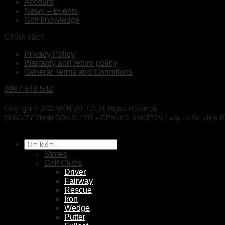
Account
News – Events
Golf knowledge
Chính sách
Privacy Policy
Warranty and return policy
General Terms and Conditions
0967 543 542
Copyright © 2026 GÔN SƯ TỬ- All Rights Reserved.
CÔNG TY TNHH GÔN SƯ TỬ – GPĐKKD: 0310277812 cấp tại Sở KH & ĐT TP. 
Tìm
kiếm:
Stores
Golf Clubs
Driver
Fairway
Rescue
Iron
Wedge
Putter