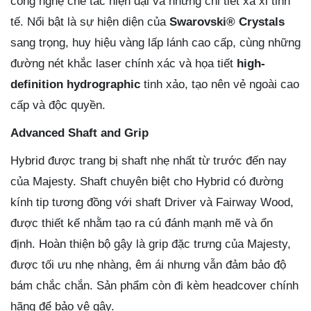
công nghệ chế tác hiện đại và những chi tiết xa xỉ tinh
tế. Nổi bật là sự hiện diện của
Swarovski® Crystals
sang trọng, huy hiệu vàng lấp lánh cao cấp, cùng những
đường nét khắc laser chính xác và họa tiết
high-
definition hydrographic
tinh xảo, tạo nên vẻ ngoài cao
cấp và độc quyền.
Advanced Shaft and Grip
Hybrid được trang bị shaft nhẹ nhất từ trước đến nay
của Majesty. Shaft chuyên biệt cho Hybrid có đường
kính tip tương đồng với shaft Driver và Fairway Wood,
được thiết kế nhằm tạo ra cú đánh mạnh mẽ và ổn
định. Hoàn thiện bộ gậy là grip đặc trưng của Majesty,
được tối ưu nhẹ nhàng, êm ái nhưng vẫn đảm bảo độ
bám chắc chắn. Sản phẩm còn đi kèm headcover chính
hãng để bảo vệ gậy.