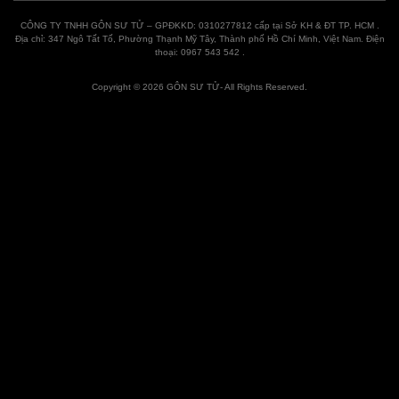
CÔNG TY TNHH GÔN SƯ TỬ – GPĐKKD: 0310277812 cấp tại Sở KH & ĐT TP. HCM .
Địa chỉ: 347 Ngô Tất Tố, Phường Thạnh Mỹ Tây, Thành phố Hồ Chí Minh, Việt Nam. Điện
thoại: 0967 543 542 .
Copyright © 2026 GÔN SƯ TỬ- All Rights Reserved.