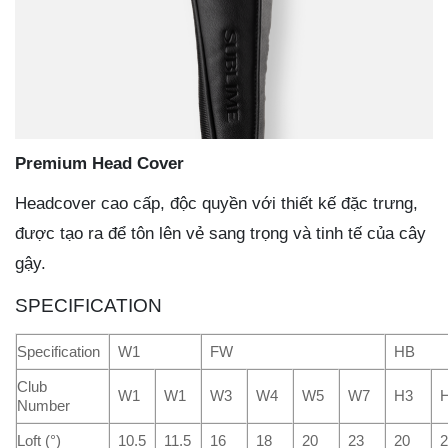
Premium Head Cover
Headcover cao cấp, độc quyền với thiết kế đặc trưng,
được tạo ra để tôn lên vẻ sang trọng và tinh tế của cây
gậy.
SPECIFICATION
Specification
W1
FW
HB
Club
W1
W1
W3
W4
W5
W7
H3
Number
Loft (°)
10.5
11.5
16
18
20
23
20
2