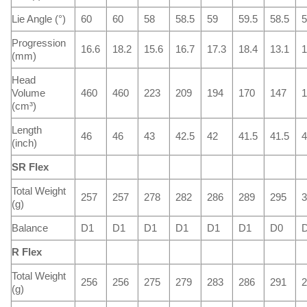
Lie Angle (°)
60
60
58
58.5
59
59.5
58.5
5
Progression
16.6
18.2
15.6
16.7
17.3
18.4
13.1
1
(mm)
Head
Volume
460
460
223
209
194
170
147
1
(cm³)
Length
46
46
43
42.5
42
41.5
41.5
4
(inch)
SR Flex
Total Weight
257
257
278
282
286
289
295
3
(g)
Balance
D1
D1
D1
D1
D1
D1
D0
R Flex
Total Weight
256
256
275
279
283
286
291
2
(g)