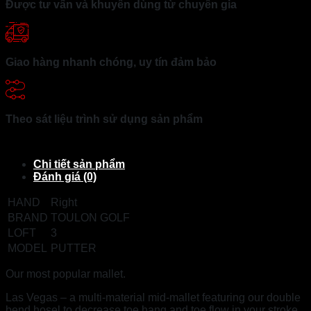
Được tư vấn và khuyên dùng từ chuyên gia
Giao hàng nhanh chóng, uy tín đảm bảo
Theo sát liệu trình sử dụng sản phẩm
Chi tiết sản phẩm
Đánh giá (0)
HAND
Right
BRAND
TOULON GOLF
LOFT
3
MODEL
PUTTER
Our most popular mallet.
Las Vegas – a multi-material mid-mallet featuring our double
bend hosel to decrease toe hang and toe flow in your stroke.