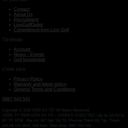
Contact
About Us
Recruitment
LionGolfOutlet
Commitment from Lion Golf
Tài khoản
Account
News – Events
Golf knowledge
Chính sách
Privacy Policy
Warranty and return policy
General Terms and Conditions
0967 543 542
Copyright © 2026 GÔN SƯ TỬ- All Rights Reserved.
CÔNG TY TNHH GÔN SƯ TỬ – GPĐKKD: 0310277812 cấp tại Sở KH &
ĐT TP. HCM . Địa chỉ: 347 Ngô Tất Tố, Phường Thạnh Mỹ Tây, Thành
phố Hồ Chí Minh, Việt Nam. Điện thoại: 0967 543 542 .