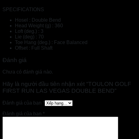
SPECIFICATIONS
Hosel : Double Bend
Head Weight (g) : 360
Loft (deg.) : 3
Lie (deg) : 70
Toe Hang (deg.) : Face Balanced
Offset : Full Shaft
Đánh giá
Chưa có đánh giá nào.
Hãy là người đầu tiên nhận xét “TOULON GOLF
FIRST RUN LAS VEGAS DOUBLE BEND”
Đánh giá của bạn
*
Đánh giá của bạn
*