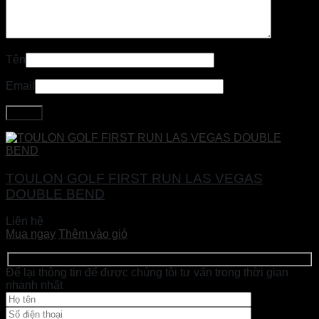
Tên
Email
TOULON GOLF FIRST RUN LAS VEGAS
DOUBLE BEND
Liên hệ
Mua ngay
Thêm vào giỏ
Để lại thông tin để được chúng tôi tư vấn trong thời gian
nhanh nhất