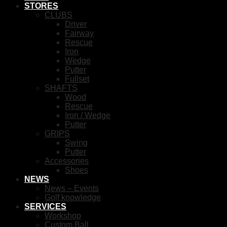
STORES
CLUBS
Driver
Fairway
Rescue
Iron
Wedge
Putter
Fullset
SHAFTS
Wood
Rescue
Iron / Wedge
Putter
GRIPS
Swing
Putter
Accessories
Shoes
NEWS
News – Events
Golf knowledge
SERVICES
Workshop
Custom Ball