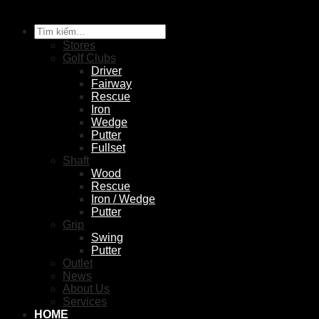
Tìm
kiếm:
Stores
Golf Clubs
Driver
Fairway
Rescue
Iron
Wedge
Putter
Fullset
Shaft
Wood
Rescue
Iron / Wedge
Putter
Grip
Swing
Putter
Outlet
News
About Us
Services
HOME