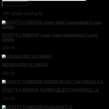
Sản phẩm tương tự
SCOTTY CAMERON Super Select Squareback 2 Long
Design
Liên hệ
Đọc tiếp
MIZUNO PRO 241 IRONS
Liên hệ
Đọc tiếp
SCOTTY CAMERON SUPER SELECT FASTBACK 1.5
Liên hệ
Đọc tiếp