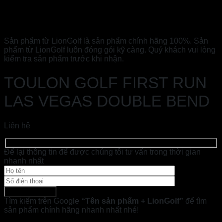
Sản phẩm từ LionGolf là sản phẩm chính hãng 100%. Sản
phẩm từ LionGolf luôn đóng gói kỹ càng. Quý khách vui lòng
kiểm tra sản phẩm trước khi nhận.
TOULON GOLF FIRST RUN
LAS VEGAS DOUBLE BEND
Liên hệ
Để lại thông tin để được chúng tôi tư vấn trong thời gian
nhanh nhất
Tìm kiếm trên Google
“Tên sản phẩm + LionGolf”
để tìm
sản phẩm chính hãng nhanh nhất nhé!