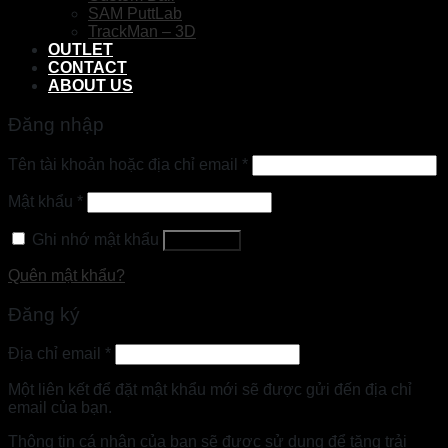
SAM PuttLab
TrackMan – 3D
OUTLET
CONTACT
ABOUT US
Đăng nhập
Tên tài khoản hoặc địa chỉ email
*
Mật khẩu
*
Ghi nhớ mật khẩu
Đăng nhập
Quên mật khẩu?
Đăng ký
Địa chỉ email
*
Một liên kết để đặt mật khẩu mới sẽ được gửi đến địa chỉ
email của bạn.
Thông tin cá nhân của bạn sẽ được sử dụng để tăng trải