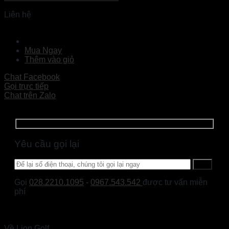
Liên hệ
Đọc tiếp
Mua Ngay
Thêm vào giỏ
Chat Facebook
Gọi trực tiếp
Chat trên Zalo
Yêu cầu gọi lại
Gọi
028.2210.1095
-
0967.543.542
được tư vấn miễn
phí
Về Lion Golf