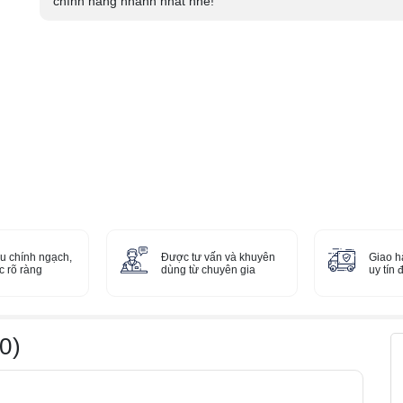
chính hãng nhanh nhất nhé!
u chính ngạch,
Được tư vấn và khuyên
Giao h
 rõ ràng
dùng từ chuyên gia
uy tín
0)