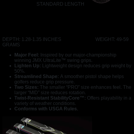
STANDARD LENGTH
DEPTH: 1.28-1.35 INCHES
WEIGHT: 49-59
GRAMS
Major Feel:
Inspired by our major-championship
winning JMX UltraLite™ swing grips.
Lighten Up:
Lightweight design reduces grip weight by
50%.
Streamlined Shape:
A smoother pistol shape helps
golfers reduce grip pressure.
Two Sizes:
The smaller “PRO” size enhances feel. The
larger “MID” size reduces rotation.
Twist-Resistant StabilityCore™:
Offers playability in a
variety of weather conditions.
Conforms with USGA Rules.