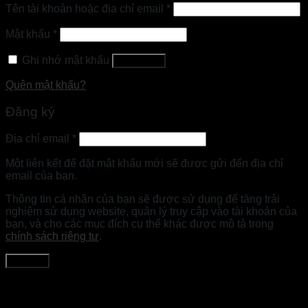
Tên tài khoản hoặc địa chỉ email
*
Mật khẩu
*
Ghi nhớ mật khẩu
Đăng nhập
Quên mật khẩu?
Đăng ký
Địa chỉ email
*
Một liên kết để đặt mật khẩu mới sẽ được gửi đến địa chỉ
email của bạn.
Thông tin cá nhân của bạn sẽ được sử dụng để tăng trải
nghiệm sử dụng website, quản lý truy cập vào tài khoản của
bạn, và cho các mục đích cụ thể khác được mô tả trong
chính sách riêng tư
.
Đăng ký