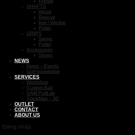
Fullset
SHAFTS
Wood
Rescue
Iron / Wedge
Putter
GRIPS
Swing
Putter
Accessories
Shoes
NEWS
News – Events
Golf knowledge
SERVICES
Workshop
Custom Ball
SAM PuttLab
TrackMan – 3D
OUTLET
CONTACT
ABOUT US
Đăng nhập