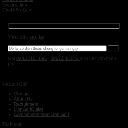
Gọi trực tiếp
Chat trên Zalo
Yêu cầu gọi lại
Gọi
028.2210.1095
-
0967.543.542
được tư vấn miễn
phí
Về Lion Golf
Contact
About Us
Recruitment
LionGolfOutlet
Commitment from Lion Golf
Tài khoản