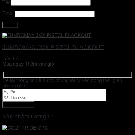
Tên
Email
JUMBOMAX JMX PISTOL BLACKOUT
Liên hệ
Mua ngay
Thêm vào giỏ
Để lại thông tin để được chúng tôi tư vấn trong thời gian
nhanh nhất
Sản phẩm tương tự