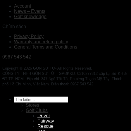
Account
News – Events
Golf knowledge
Chính sách
Privacy Policy
Warranty and return policy
General Terms and Conditions
0967 543 542
Copyright © 2026 GÔN SƯ TỬ- All Rights Reserved.
CÔNG TY TNHH GÔN SƯ TỬ – GPĐKKD: 0310277812 cấp tại Sở KH &
ĐT TP. HCM . Địa chỉ: 347 Ngô Tất Tố, Phường Thạnh Mỹ Tây, Thành
phố Hồ Chí Minh, Việt Nam. Điện thoại: 0967 543 542 .
Tìm
kiếm:
Stores
Golf Clubs
Driver
Fairway
Rescue