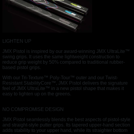
LIGHTEN UP
JMX Pistol is inspired by our award-winning JMX UltraLite™
swing grips. It uses the same lightweight construction to
reduce grip weight by 50% compared to traditional rubber-
based pistol grips.
With our Tri-Texture™ Poly-Tour™ outer and our Twist-
Resistant StabilityCore™, JMX Pistol delivers the signature
feel of JMX UltraLite™ in a new pistol shape that makes it
easy to lighten up on the greens.
NO COMPROMISE DESIGN
JMX Pistol seamlessly blends the best aspects of pistol-style
and straight-style putter grips. Its tapered upper-hand section
adds stability to your upper hand, while its straighter bottom