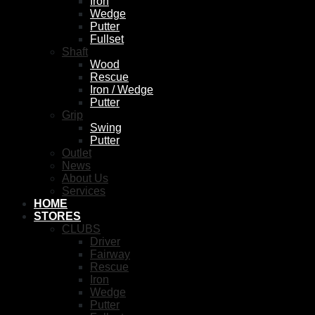
Iron
Wedge
Putter
Fullset
Shaft
Wood
Rescue
Iron / Wedge
Putter
Grip
Swing
Putter
Outlet
News
About Us
Services
HOME
STORES
CLUBS
Driver
Fairway
Rescue
Iron
Wedge
Putter