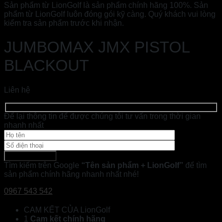
Sản phẩm từ LionGolf là sản phẩm chính hãng 100%. Sản
phẩm từ LionGolf luôn đóng gói kỹ càng. Quý khách vui lòng
kiểm tra sản phẩm trước khi nhận.
JUMBOMAX JMX PISTOL
BLACKOUT
Liên hệ
Để lại thông tin để được chúng tôi tư vấn trong thời gian
nhanh nhất
Tìm kiếm trên Google
“Tên sản phẩm + LionGolf”
để tìm
sản phẩm chính hãng nhanh nhất nhé!
0967 543 542
CAM KẾT CỦA LionGolf
1
Cam kết chính hãng