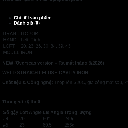
Chi tiết sản phẩm
Đánh giá (0)
BRAND
ITOBORI
HAND
Left, Right
LOFT
20, 23, 26, 30, 34, 39, 43
MODEL
IRON
NEW (Overseas version – Ra mắt tháng 5/2026)
WELD STRAIGHT FLUSH CAVITY IRON
Chất liệu & Công nghệ:
Thép rèn S20C, gia công mặt sau, kh
Thông số kỹ thuật
Số gậy
Loft Angle
Lie Angle
Trọng lượng
#4
20°
60°
249g
#5
23°
60.5°
256g