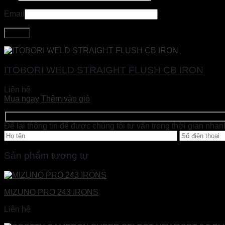
Email
ITOBORI WELD STRAIGHT FLUSH CB IRON
Liên hệ
Mua ngay
Thêm vào giỏ
Để lại thông tin để được chúng tôi tư vấn trong thời gian nhan
Sản phẩm tương tự
MIZUNO PRO 243 IRONS
Liên hệ
Đọc tiếp