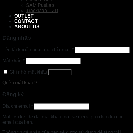
SAM PuttLab
TrackMan – 3D
OUTLET
CONTACT
ABOUT US
Đăng nhập
Tên tài khoản hoặc địa chỉ email
*
Mật khẩu
*
Ghi nhớ mật khẩu
Đăng nhập
Quên mật khẩu?
Đăng ký
Địa chỉ email
*
Một liên kết để đặt mật khẩu mới sẽ được gửi đến địa chỉ
email của bạn.
Thông tin cá nhân của bạn sẽ được sử dụng để tăng trải