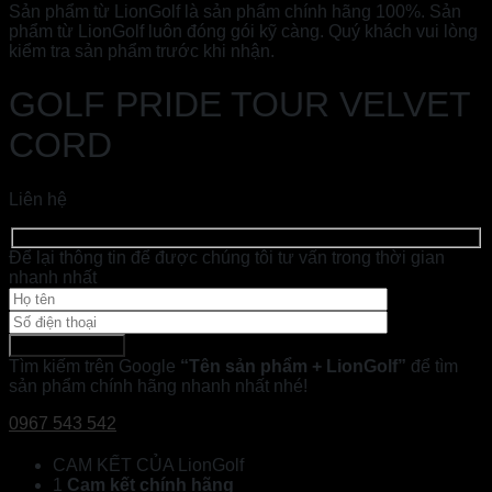
Sản phẩm từ LionGolf là sản phẩm chính hãng 100%. Sản
phẩm từ LionGolf luôn đóng gói kỹ càng. Quý khách vui lòng
kiểm tra sản phẩm trước khi nhận.
GOLF PRIDE TOUR VELVET
CORD
Liên hệ
Để lại thông tin để được chúng tôi tư vấn trong thời gian
nhanh nhất
Tìm kiếm trên Google
“Tên sản phẩm + LionGolf”
để tìm
sản phẩm chính hãng nhanh nhất nhé!
0967 543 542
CAM KẾT CỦA LionGolf
1
Cam kết chính hãng