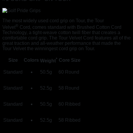
The most widely used cord grip on Tour, the Tour
®
Velvet
Cord, comes standard with Brushed Cotton Cord
Technology, a tight-weave cotton twill fiber that creates a
comfortable cord grip. The Tour Velvet Cord features all of the
great traction and all-weather performance that made the
Tour Velvet the winningest cord grip on Tour.
*
Size
Colors
Core Size
Weight
Standard
50.5g
60 Round
Standard
52.5g
58 Round
Standard
50.5g
60 Ribbed
Standard
52.5g
58 Ribbed