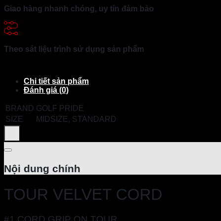
Giao hàng nhanh chóng, uy tín đảm bảo
Theo sát liệu trình sử dụng sản phẩm
Chi tiết sản phẩm
Đánh giá (0)
BRAND
GOLF PRIDE
SIZE
MIDSIZE, STANDARD
Nội dung chính
TOUR VELVET CORD
#1 CORD GRIP ON TOUR