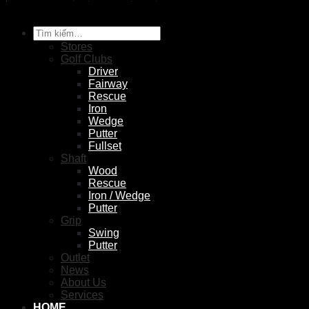
Tìm
kiếm:
Stores
Golf Clubs
Driver
Fairway
Rescue
Iron
Wedge
Putter
Fullset
Shaft
Wood
Rescue
Iron / Wedge
Putter
Grip
Swing
Putter
Outlet
News
About Us
Services
HOME