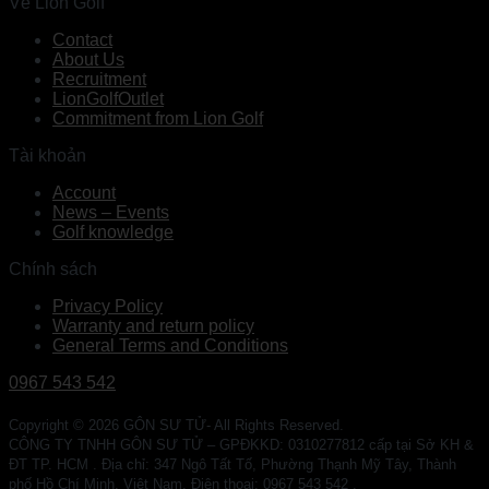
Về Lion Golf
Contact
About Us
Recruitment
LionGolfOutlet
Commitment from Lion Golf
Tài khoản
Account
News – Events
Golf knowledge
Chính sách
Privacy Policy
Warranty and return policy
General Terms and Conditions
0967 543 542
Copyright © 2026 GÔN SƯ TỬ- All Rights Reserved.
CÔNG TY TNHH GÔN SƯ TỬ – GPĐKKD: 0310277812 cấp tại Sở KH &
ĐT TP. HCM . Địa chỉ: 347 Ngô Tất Tố, Phường Thạnh Mỹ Tây, Thành
phố Hồ Chí Minh, Việt Nam. Điện thoại: 0967 543 542 .