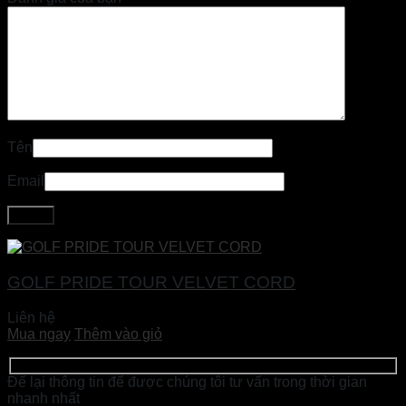
Tên
Email
GOLF PRIDE TOUR VELVET CORD
Liên hệ
Mua ngay
Thêm vào giỏ
Để lại thông tin để được chúng tôi tư vấn trong thời gian
nhanh nhất