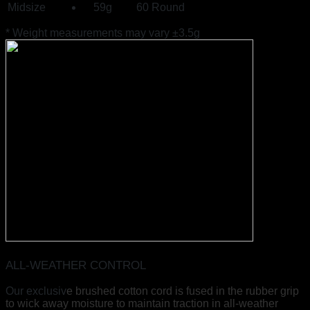
Midsize
59g
60 Round
*
Weight measurements may vary ±3.5g
ALL-WEATHER CONTROL
Our exclusiv
e brushed cotton cord is fused in the rubber grip
to wick away moisture to maintain traction in all-weather