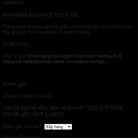
condit
ions.
MAXIMUM SURFACE TEXTURE
Consistent texture pattern and cord increases the traction of
this grip for more stability in every swing.
FIRM FEEL
One of our f
irmest grips provides maximum feedback at
impact to help promote more consistent swings.
Đánh giá
Chưa có đánh giá nào.
Hãy là người đầu tiên nhận xét “GOLF PRIDE
TOUR VELVET CORD”
Đánh giá của bạn
*
Đánh giá của bạn
*