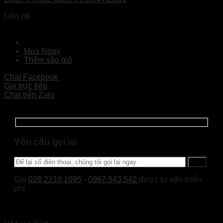
Liên hệ
Đọc tiếp
Mua Ngay
Thêm vào giỏ
Chat Facebook
Gọi trực tiếp
Chat trên Zalo
Yêu cầu gọi lại
Gọi
028.2210.1095
-
0967.543.542
được tư vấn miễn
phí