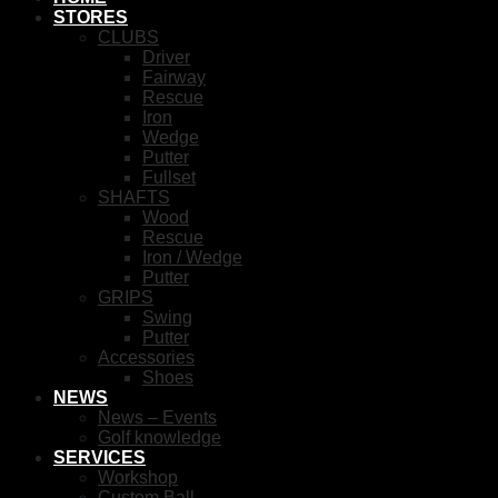
STORES
CLUBS
Driver
Fairway
Rescue
Iron
Wedge
Putter
Fullset
SHAFTS
Wood
Rescue
Iron / Wedge
Putter
GRIPS
Swing
Putter
Accessories
Shoes
NEWS
News – Events
Golf knowledge
SERVICES
Workshop
Custom Ball