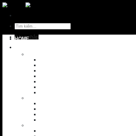
Skip
to
content
Tìm
kiếm:
Đăng nhập
HOME
STORES
CLUBS
Driver
Fairway
Rescue
Iron
Wedge
Putter
Fullset
SHAFTS
Wood
Rescue
Iron / Wedge
Putter
GRIPS
Swing