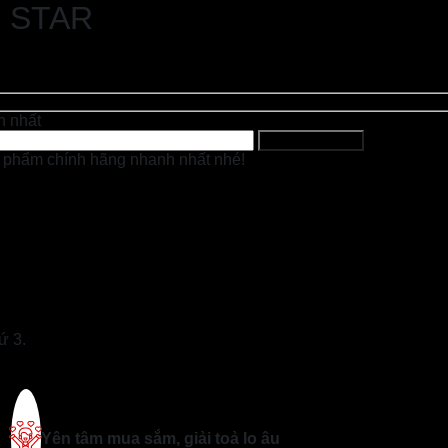
 STAR
h nhất
 phẩm chính hãng nhanh nhất nhé!
ứ 3.
Yên tâm mua sắm, giải toả lo âu