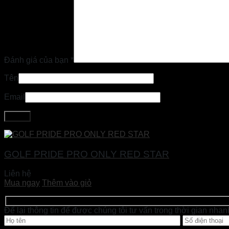
Đánh giá của bạn
*
Tên
Email
GOLF PRIDE PRO ONLY RED STAR
Liên hệ
Mua ngay
Thêm vào giỏ
Để lại thông tin để được chúng tôi tư vấn trong thời gian nhan