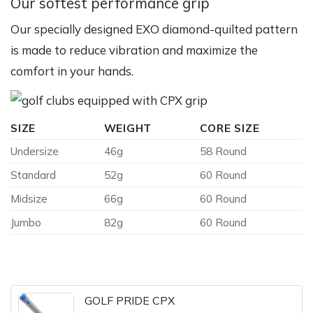
Our softest performance grip
Our specially designed EXO diamond-quilted pattern
is made to reduce vibration and maximize the
comfort in your hands.
SIZE
WEIGHT
CORE SIZE
Undersize
46g
58 Round
Standard
52g
60 Round
Midsize
66g
60 Round
Jumbo
82g
60 Round
GOLF PRIDE CPX