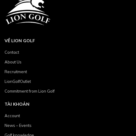
VỀ LION GOLF
Contact
About Us
Recruitment
LionGolfOutlet
Commitment from Lion Golf
TÀI KHOẢN
Account
News – Events
Golf knowledge