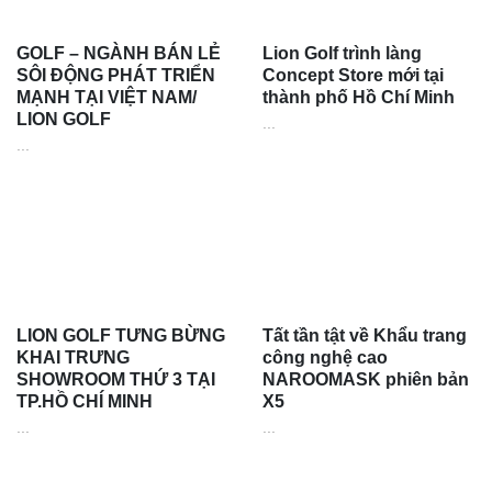
GOLF – NGÀNH BÁN LẺ
Lion Golf trình làng
SÔI ĐỘNG PHÁT TRIỂN
Concept Store mới tại
MẠNH TẠI VIỆT NAM/
thành phố Hồ Chí Minh
LION GOLF
...
...
LION GOLF TƯNG BỪNG
Tất tần tật về Khẩu trang
KHAI TRƯNG
công nghệ cao
SHOWROOM THỨ 3 TẠI
NAROOMASK phiên bản
TP.HỒ CHÍ MINH
X5
...
...