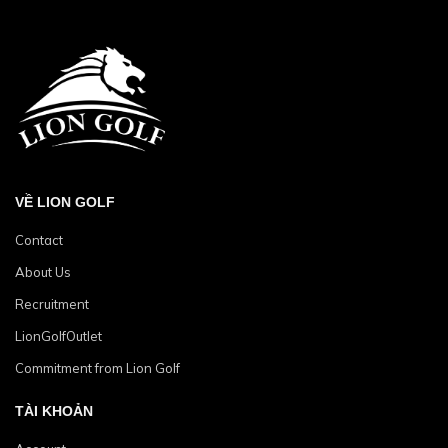
VỀ LION GOLF
Contact
About Us
Recruitment
LionGolfOutlet
Commitment from Lion Golf
TÀI KHOẢN