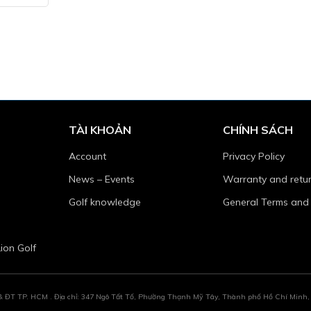
TÀI KHOẢN
CHÍNH SÁCH
Account
Privacy Policy
News – Events
Warranty and retur
Golf knowledge
General Terms and
ion Golf
TP. HCM . Địa chỉ: 347 Ngô Tất Tố, Phường Thạnh Mỹ Tây, Thành phố Hồ Chí Minh, Vi