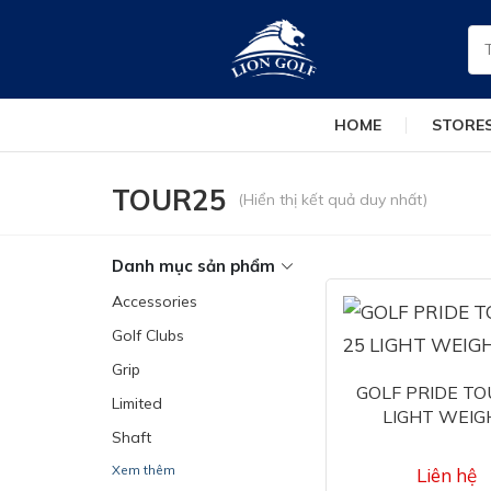
Skip
Tì
to
kiế
content
HOME
STORE
TOUR25
(Hiển thị kết quả duy nhất)
Danh mục sản phẩm
Accessories
Golf Clubs
Grip
GOLF PRIDE TO
Limited
LIGHT WEIG
Shaft
Xem thêm
Liên hệ