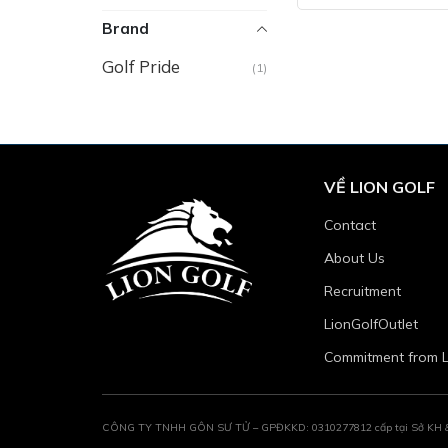
Brand
Golf Pride
(1)
VỀ LION GOLF
Contact
About Us
Recruitment
LionGolfOutlet
Commitment from L
CÔNG TY TNHH GÔN SƯ TỬ – GPĐKKD: 0310277812 cấp tại Sở KH & ĐT 