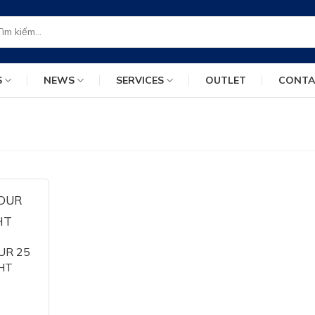
m
m:
S
NEWS
SERVICES
OUTLET
CONT
UR 25
HT