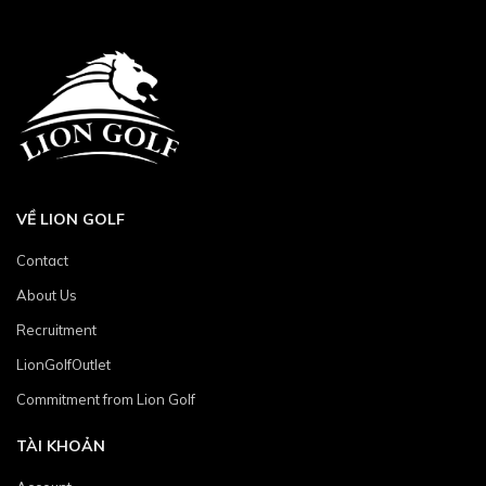
VỀ LION GOLF
Contact
About Us
Recruitment
LionGolfOutlet
Commitment from Lion Golf
TÀI KHOẢN