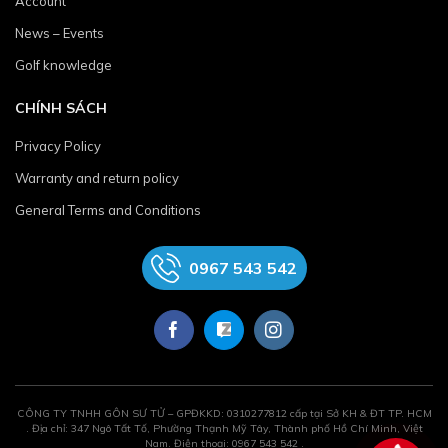
Account
News – Events
Golf knowledge
CHÍNH SÁCH
Privacy Policy
Warranty and return policy
General Terms and Conditions
0967 543 542
CÔNG TY TNHH GÔN SƯ TỬ – GPĐKKD: 0310277812 cấp tại Sở KH & ĐT TP. HCM
. Địa chỉ: 347 Ngô Tất Tố, Phường Thạnh Mỹ Tây, Thành phố Hồ Chí Minh, Việt
Nam. Điện thoại: 0967 543 542 .