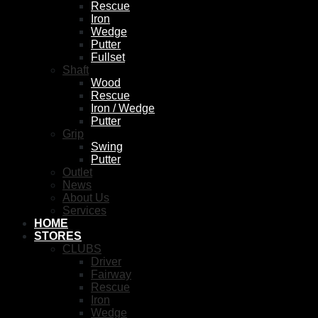
Rescue
Iron
Wedge
Putter
Fullset
Shaft
Wood
Rescue
Iron / Wedge
Putter
Grip
Swing
Putter
Outlet
News
About Us
Services
HOME
STORES
CLUBS
Driver
Fairway
Rescue
Iron
Wedge