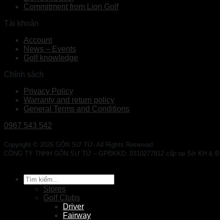
Commitment from Lion Golf
Tài khoản
Account
News – Events
Golf knowledge
Chính sách
Privacy Policy
Warranty and return policy
General Terms and Conditions
0967 543 542
Copyright © 2026 GÔN SƯ TỬ- All Rights Reserved.
CÔNG TY TNHH GÔN SƯ TỬ – GPĐKKD: 0310277812 cấp tại Sở KH & ĐT TP. 
Tìm
kiếm:
Stores
Golf Clubs
Driver
Fairway