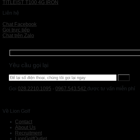
TITLEIST T100 4G IRON
Liên hệ
Đọc tiếp
Chat Facebook
Gọi trực tiếp
Chat trên Zalo
Yêu cầu gọi lại
Gọi
028.2210.1095
-
0967.543.542
được tư vấn miễn phí
Về Lion Golf
Contact
About Us
Recruitment
LionGolfOutlet