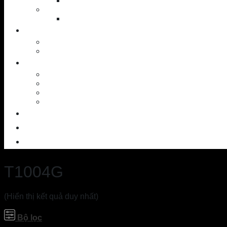
Putter
Accessories
Shoes
NEWS
News – Events
Golf knowledge
SERVICES
Workshop
Custom Ball
SAM PuttLab
TrackMan – 3D
OUTLET
CONTACT
ABOUT US
T1004G
(Hiển thị kết quả duy nhất)
Bộ lọc