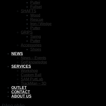
Putter
Fullset
SHAFTS
Wood
Rescue
Iron / Wedge
Putter
GRIPS
Swing
Putter
Accessories
Shoes
NEWS
News – Events
Golf knowledge
SERVICES
Workshop
Custom Ball
SAM PuttLab
TrackMan – 3D
OUTLET
CONTACT
ABOUT US
Đăng nhập