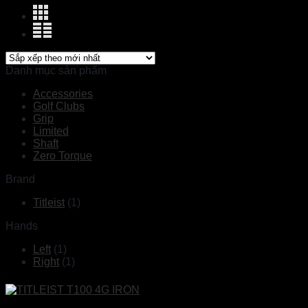
Danh mục sản phẩm
Accessories
Golf Clubs
Grip
Limited
Shaft
Zero Torque
Brand
Titleist
(1)
Hands
Left
(1)
Right
(1)