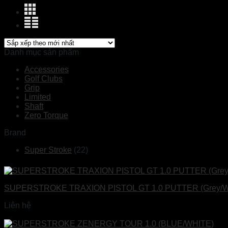
Danh mục sản phẩm
Accessories
Golf Clubs
Grip
Limited
Shaft
Zero Torque
Brand
Super Stroke
(22)
SUPERSTROKE TRAXION PISTOL GT 1.0 PUTTER (Grey/Wh
Liên hệ
Đọc tiếp