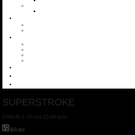
Putter
Accessories
Shoes
NEWS
News – Events
Golf knowledge
SERVICES
Workshop
Custom Ball
SAM PuttLab
TrackMan – 3D
OUTLET
CONTACT
ABOUT US
SUPERSTROKE
(Hiển thị 1–20 của 22 kết quả)
Bộ lọc