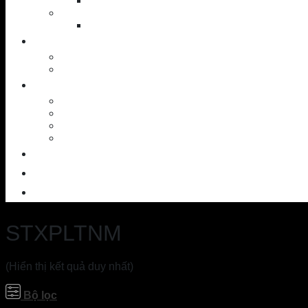
Putter
Accessories
Shoes
NEWS
News – Events
Golf knowledge
SERVICES
Workshop
Custom Ball
SAM PuttLab
TrackMan – 3D
OUTLET
CONTACT
ABOUT US
STXPLTNM
(Hiển thị kết quả duy nhất)
Bộ lọc