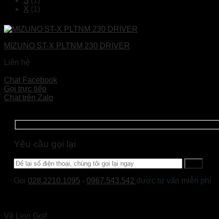
S
(1)
X
(1)
MIZUNO ST-X PLTNM 230 DRIVER
Liên hệ
Đọc tiếp
Chat Facebook
Gọi trực tiếp
Chat trên Zalo
Yêu cầu gọi lại
Gọi
028.2210.1095
-
0967.543.542
được tư vấn miễn phí
Về Lion Golf