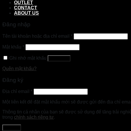
OUTLET
CONTACT
ABOUT US
Đăng nhập
Tên tài khoản hoặc địa chỉ email
*
Mật khẩu
*
Ghi nhớ mật khẩu
Đăng nhập
Quên mật khẩu?
Đăng ký
Địa chỉ email
*
Một liên kết để đặt mật khẩu mới sẽ được gửi đến địa chỉ emai
Thông tin cá nhân của bạn sẽ được sử dụng để tăng trải nghi
trong
chính sách riêng tư
.
Đăng ký