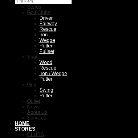
Tìm
kiếm:
Stores
Golf Clubs
Driver
Fairway
Rescue
Iron
Wedge
Putter
Fullset
Shaft
Wood
Rescue
Iron / Wedge
Putter
Grip
Swing
Putter
Outlet
News
About Us
Services
HOME
STORES
CLUBS