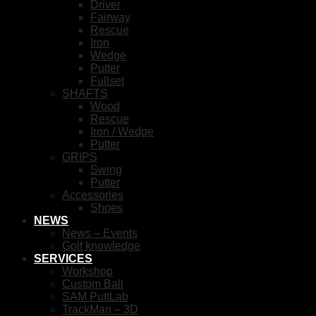
Driver
Fairway
Rescue
Iron
Wedge
Putter
Fullset
SHAFTS
Wood
Rescue
Iron / Wedge
Putter
GRIPS
Swing
Putter
Accessories
Shoes
NEWS
News – Events
Golf knowledge
SERVICES
Workshop
Custom Ball
SAM PuttLab
TrackMan – 3D