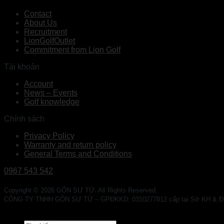
Contact
About Us
Recruitment
LionGolfOutlet
Commitment from Lion Golf
Tài khoản
Account
News – Events
Golf knowledge
Chính sách
Privacy Policy
Warranty and return policy
General Terms and Conditions
0967 543 542
Copyright © 2026 GÔN SƯ TỬ- All Rights Reserved.
CÔNG TY TNHH GÔN SƯ TỬ – GPĐKKD: 0310277812 cấp tại Sở KH & ĐT TP. 