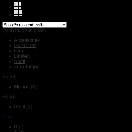
Danh mục sản phẩm
Accessories
Golf Clubs
Grip
Limited
Shaft
Zero Torque
Brand
Mizuno
(1)
Hands
Right
(1)
Flex
R
(1)