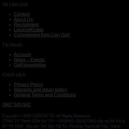
Về Lion Golf
Contact
About Us
Recruitment
LionGolfOutlet
Commitment from Lion Golf
Tài khoản
Account
News – Events
Golf knowledge
Chính sách
Privacy Policy
Warranty and return policy
General Terms and Conditions
0967 543 542
Copyright © 2026 GÔN SƯ TỬ- All Rights Reserved.
CÔNG TY TNHH GÔN SƯ TỬ – GPĐKKD: 0310277812 cấp tại Sở KH &
ĐT TP. HCM . Địa chỉ: 347 Ngô Tất Tố, Phường Thạnh Mỹ Tây, Thành