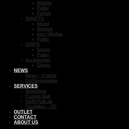
Wedge
Putter
Fullset
SHAFTS
Wood
Rescue
Iron / Wedge
Putter
GRIPS
Swing
Putter
Accessories
Shoes
NEWS
News – Events
Golf knowledge
SERVICES
Workshop
Custom Ball
SAM PuttLab
TrackMan – 3D
OUTLET
CONTACT
ABOUT US