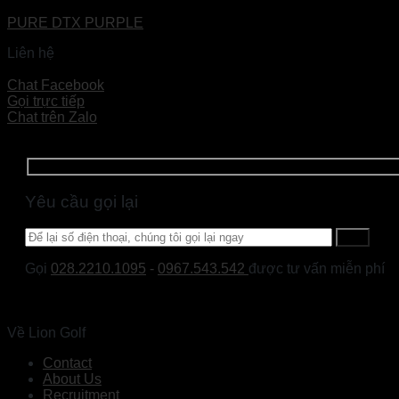
PURE DTX PURPLE
Liên hệ
Đọc tiếp
Chat Facebook
Gọi trực tiếp
Chat trên Zalo
Yêu cầu gọi lại
Gọi
028.2210.1095
-
0967.543.542
được tư vấn miễn phí
Về Lion Golf
Contact
About Us
Recruitment