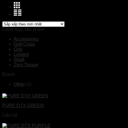
Danh mục sản phẩm
Accessories
Golf Clubs
Grip
Limited
Shaft
Zero Torque
Brand
Other
(2)
PURE DTX GREEN
Liên hệ
Đọc tiếp