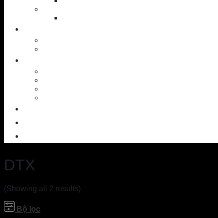
Putter
Accessories
Shoes
NEWS
News – Events
Golf knowledge
SERVICES
Workshop
Custom Ball
SAM PuttLab
TrackMan – 3D
OUTLET
CONTACT
ABOUT US
DTX
(Showing all 2 results)
Bộ lọc