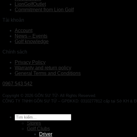
LionGolfOutlet
Commitment from Lion Golf
Tài khoản
Account
News – Events
Golf knowledge
Chính sách
Privacy Policy
Warranty and return policy
General Terms and Conditions
0967 543 542
Copyright © 2026 GÔN SƯ TỬ- All Rights Reserved.
CÔNG TY TNHH GÔN SƯ TỬ – GPĐKKD: 0310277812 cấp tại Sở KH & ĐT TP. 
Tìm
kiếm:
Stores
Golf Clubs
Driver