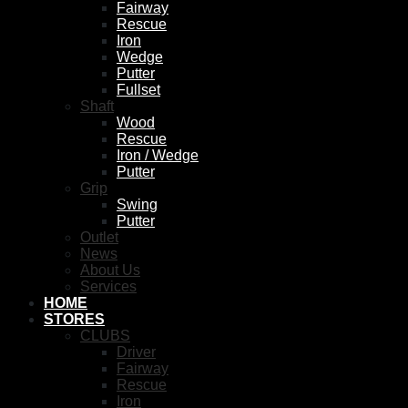
Fairway
Rescue
Iron
Wedge
Putter
Fullset
Shaft
Wood
Rescue
Iron / Wedge
Putter
Grip
Swing
Putter
Outlet
News
About Us
Services
HOME
STORES
CLUBS
Driver
Fairway
Rescue
Iron