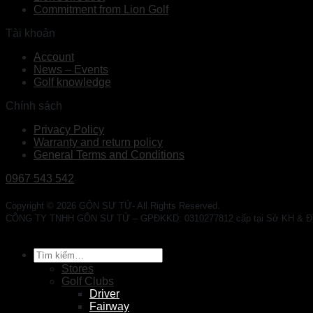
Commitment from Lion Golf
Tài khoản
Account
News – Events
Golf knowledge
Chính sách
Privacy Policy
Warranty and return policy
General Terms and Conditions
0967 543 542
Copyright © 2026 GÔN SƯ TỬ- All Rights Reserved.
CÔNG TY TNHH GÔN SƯ TỬ – GPĐKKD: 0310277812 cấp tại Sở KH & ĐT TP. 
Tìm
kiếm:
Stores
Golf Clubs
Driver
Fairway