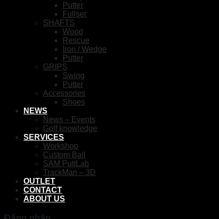
Putter
Fullset
SHAFTS
Wood
Rescue
Iron / Wedge
Putter
GRIPS
Swing
Putter
Accessories
Shoes
NEWS
News – Events
Golf knowledge
SERVICES
Workshop
Custom Ball
SAM PuttLab
TrackMan – 3D
OUTLET
CONTACT
ABOUT US
Đăng nhập