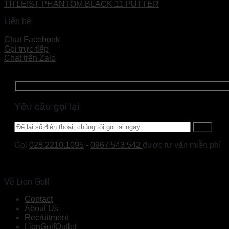
TITLEIST PHANTOM BLACK 11 PUTTER
Liên hệ
Đọc tiếp
Chat Facebook
Gọi trực tiếp
Chat trên Zalo
Yêu cầu gọi lại
Gọi
028.2210.1095
-
0967.543.542
được tư vấn miễn phí
Về Lion Golf
Contact
About Us
Recruitment
LionGolfOutlet