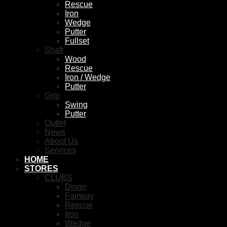
Rescue
Iron
Wedge
Putter
Fullset
Shaft
Wood
Rescue
Iron / Wedge
Putter
Grip
Swing
Putter
Outlet
News
About Us
Services
HOME
STORES
CLUBS
Driver
Fairway
Rescue
Iron
Wedge