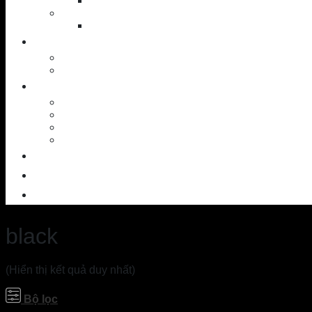
Putter
Accessories
Shoes
NEWS
News – Events
Golf knowledge
SERVICES
Workshop
Custom Ball
SAM PuttLab
TrackMan – 3D
OUTLET
CONTACT
ABOUT US
black
(Hiển thị kết quả duy nhất)
Bộ lọc