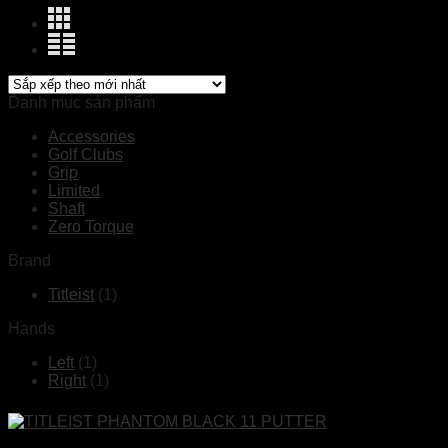
Danh mục sản phẩm
Accessories
Golf Clubs
Grip
Limited
Shaft
Zero Torque
Brand
Titleist
(1)
Hands
Left
(1)
Right
(1)