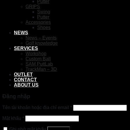
Putter
GRIPS
Swing
Putter
Accessories
Shoes
NEWS
News – Events
Golf knowledge
SERVICES
Workshop
Custom Ball
SAM PuttLab
TrackMan – 3D
OUTLET
CONTACT
ABOUT US
Đăng nhập
Tên tài khoản hoặc địa chỉ email
*
Mật khẩu
*
Ghi nhớ mật khẩu
Đăng nhập