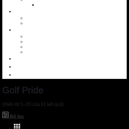
Shoes
NEWS
News – Events
Golf knowledge
SERVICES
Workshop
Custom Ball
SAM PuttLab
TrackMan – 3D
OUTLET
CONTACT
ABOUT US
Golf Pride
(Hiển thị 1–20 của 61 kết quả)
Bộ lọc