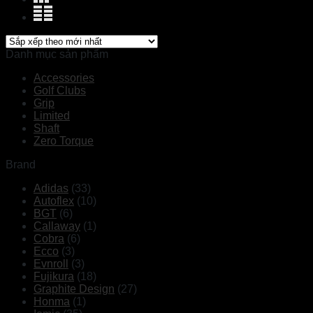
Danh mục sản phẩm
Accessories
Golf Clubs
Grip
Limited
Shaft
Zero Torque
Brand
Adidas
(33)
Autoflex
(10)
BGT
(6)
Callaway
(1)
Cobra
(6)
Ecco
(3)
Evnroll
(3)
Fujikura
(18)
Graphite Design
(27)
Honma
(1)