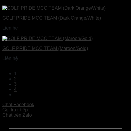
Đọc tiếp
GOLF PRIDE MCC TEAM (Dark Orange/White)
Liên hệ
Đọc tiếp
GOLF PRIDE MCC TEAM (Maroon/Gold)
Liên hệ
Đọc tiếp
1
2
3
4
Chat Facebook
Gọi trực tiếp
Chat trên Zalo