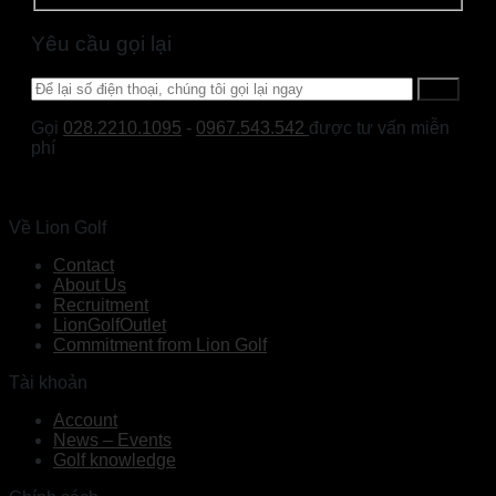
Yêu cầu gọi lại
Gọi
028.2210.1095
-
0967.543.542
được tư vấn miễn
phí
Về Lion Golf
Contact
About Us
Recruitment
LionGolfOutlet
Commitment from Lion Golf
Tài khoản
Account
News – Events
Golf knowledge