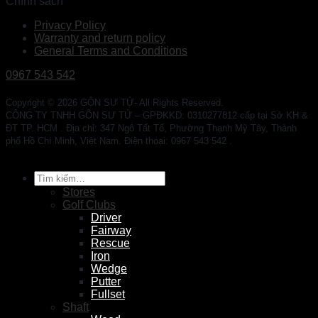
Chính sách
Privacy Policy
Warranty and return policy
General Terms and Conditions
0967 543 542
Copyright © 2026 GÔN SƯ TỬ- All Rights Reserved.
CÔNG TY TNHH GÔN SƯ TỬ – GPĐKKD: 0310277812 cấp tại Sở KH &
ĐT TP. HCM . Địa chỉ: 347 Ngô Tất Tố, Phường Thạnh Mỹ Tây, Thành
phố Hồ Chí Minh, Việt Nam. Điện thoại: 0967 543 542 .
Tìm
kiếm:
Stores
Golf Clubs
Driver
Fairway
Rescue
Iron
Wedge
Putter
Fullset
Shaft