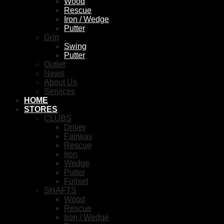
Wood
Rescue
Iron / Wedge
Putter
Grip
Swing
Putter
Outlet
News
About Us
Services
HOME
STORES
CLUBS
Driver
Fairway
Rescue
Iron
Wedge
Putter
Fullset
SHAFTS
Wood
Rescue
Iron / Wedge