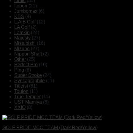
Iomic
(35)
Itobori
(21)
Jumbomax
(6)
KBS
(4)
L.A.B Golf
(12)
LA Golf
(2)
Lamkin
(24)
Majesty
(27)
Mistubishi
(16)
Mizuno
(27)
Nippon Shaft
(2)
Other
(25)
Perfect Pro
(10)
Ping
(8)
Super Stroke
(24)
Syncagraphite
(11)
Titleist
(81)
Toulon
(11)
True Temper
(11)
UST Mamiya
(8)
XXIO
(8)
GOLF PRIDE MCC TEAM (Dark Red/Yellow)