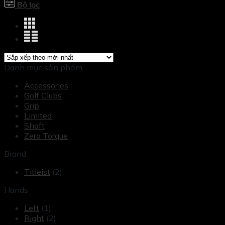
Bộ lọc
Danh mục sản phẩm
Accessories
Golf Clubs
Grip
Limited
Shaft
Zero Torque
Brand
Titleist
(2)
Hands
Left
(1)
Right
(2)