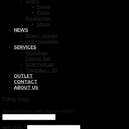
GRIPS
Swing
Putter
Accessories
Shoes
NEWS
News – Events
Golf knowledge
SERVICES
Workshop
Custom Ball
SAM PuttLab
TrackMan – 3D
OUTLET
CONTACT
ABOUT US
Đăng nhập
Tên tài khoản hoặc địa chỉ email
*
Mật khẩu
*