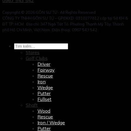
0967 543 542
Copyright © 2026 GÔN SƯ TỬ- All Rights Reserved.
CÔNG TY TNHH GÔN SƯ TỬ – GPĐKKD: 0310277812 cấp tại Sở KH &
ĐT TP. HCM . Địa chỉ: 347 Ngô Tất Tố, Phường Thạnh Mỹ Tây, Thành
phố Hồ Chí Minh, Việt Nam. Điện thoại: 0967 543 542 .
Tìm
kiếm:
Stores
Golf Clubs
Driver
Fairway
Rescue
Iron
Wedge
Putter
Fullset
Shaft
Wood
Rescue
Iron / Wedge
Putter