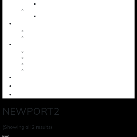
Putter
Accessories
Shoes
NEWS
News – Events
Golf knowledge
SERVICES
Workshop
Custom Ball
SAM PuttLab
TrackMan – 3D
OUTLET
CONTACT
ABOUT US
NEWPORT2
(Showing all 2 results)