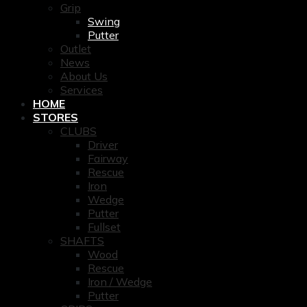
Grip
Swing
Putter
Outlet
News
About Us
Services
HOME
STORES
CLUBS
Driver
Fairway
Rescue
Iron
Wedge
Putter
Fullset
SHAFTS
Wood
Rescue
Iron / Wedge
Putter