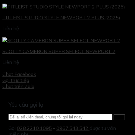
TITLEIST STUDIO STYLE NEWPORT 2 PLUS (2025)
Liên hệ
Đọc tiếp
SCOTTY CAMERON SUPER SELECT NEWPORT 2
Liên hệ
Đọc tiếp
Chat Facebook
Gọi trực tiếp
Chat trên Zalo
Yêu cầu gọi lại
Gọi
028.2210.1095
-
0967.543.542
được tư vấn
miễn phí