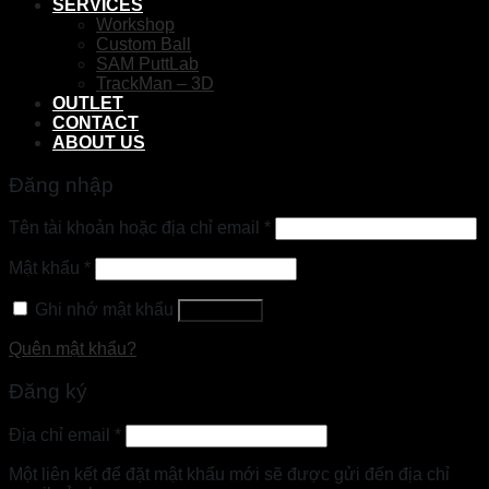
SERVICES
Workshop
Custom Ball
SAM PuttLab
TrackMan – 3D
OUTLET
CONTACT
ABOUT US
Đăng nhập
Tên tài khoản hoặc địa chỉ email
*
Mật khẩu
*
Ghi nhớ mật khẩu
Đăng nhập
Quên mật khẩu?
Đăng ký
Địa chỉ email
*
Một liên kết để đặt mật khẩu mới sẽ được gửi đến địa chỉ