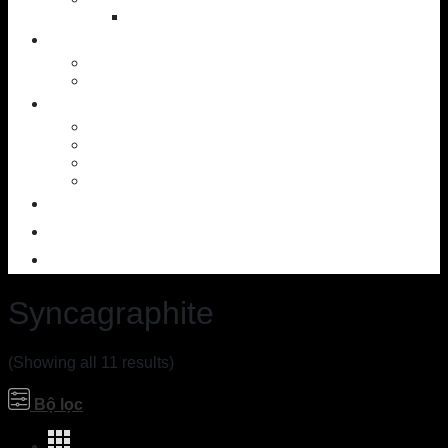
Shoes
NEWS
News – Events
Golf knowledge
SERVICES
Workshop
Custom Ball
SAM PuttLab
TrackMan – 3D
OUTLET
CONTACT
ABOUT US
Syncagraphite
(Showing all 11 results)
Bộ lọc