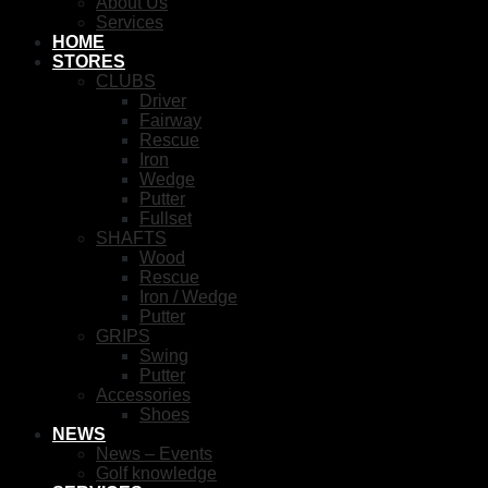
About Us
Services
HOME
STORES
CLUBS
Driver
Fairway
Rescue
Iron
Wedge
Putter
Fullset
SHAFTS
Wood
Rescue
Iron / Wedge
Putter
GRIPS
Swing
Putter
Accessories
Shoes
NEWS
News – Events
Golf knowledge