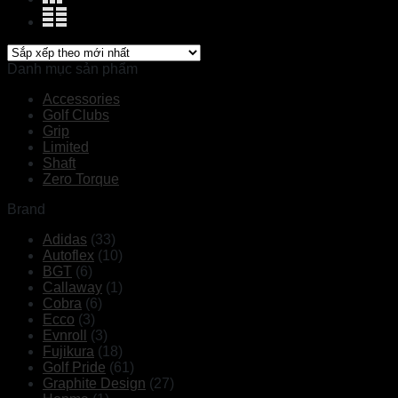
Danh mục sản phẩm
Accessories
Golf Clubs
Grip
Limited
Shaft
Zero Torque
Brand
Adidas
(33)
Autoflex
(10)
BGT
(6)
Callaway
(1)
Cobra
(6)
Ecco
(3)
Evnroll
(3)
Fujikura
(18)
Golf Pride
(61)
Graphite Design
(27)