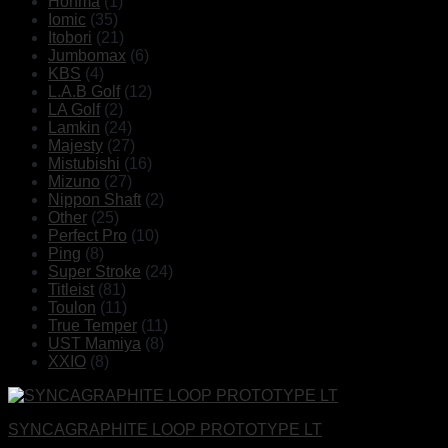
Honma
(1)
Iomic
(35)
Itobori
(21)
Jumbomax
(6)
KBS
(4)
L.A.B Golf
(12)
LA Golf
(2)
Lamkin
(24)
Majesty
(27)
Mistubishi
(16)
Mizuno
(27)
Nippon Shaft
(2)
Other
(25)
Perfect Pro
(10)
Ping
(8)
Super Stroke
(24)
Titleist
(81)
Toulon
(11)
True Temper
(11)
UST Mamiya
(8)
XXIO
(8)
SYNCAGRAPHITE LOOP PROTOTYPE LT