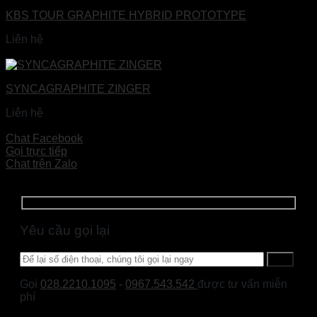
KBS TOUR GRAPHITE HYBRID PROTOTYPE
Liên hệ
Đọc tiếp
SYNCAGRAPHITE ZINGER
Liên hệ
Đọc tiếp
Chat Facebook
Gọi trực tiếp
Chat trên Zalo
Yêu cầu gọi lại
Gọi
028.2210.1095
-
0967.543.542
được tư vấn miễn
phí